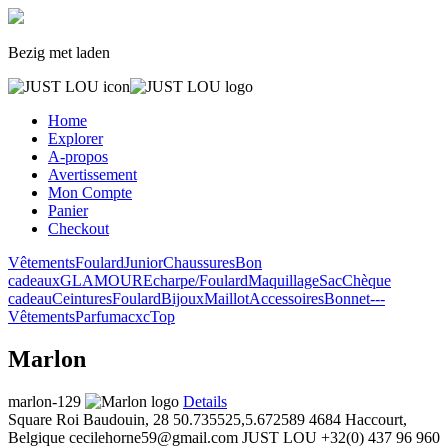
Bezig met laden
Home
Explorer
A-propos
Avertissement
Mon Compte
Panier
Checkout
Vêtements
Foulard
Junior
Chaussures
Bon
cadeaux
GLAMOUR
Echarpe/Foulard
Maquillage
Sac
Chèque
cadeau
Ceintures
Foulard
Bijoux
Maillot
Accessoires
Bonnet
---
Vêtements
Parfum
acxc
Top
Marlon
marlon-129
Details
Square Roi Baudouin, 28
50.735525,5.672589
4684 Haccourt,
Belgique
cecilehorne59@gmail.com
JUST LOU
+32(0) 437 96 960