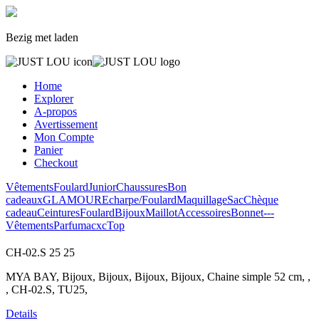
Bezig met laden
Home
Explorer
A-propos
Avertissement
Mon Compte
Panier
Checkout
Vêtements
Foulard
Junior
Chaussures
Bon
cadeaux
GLAMOUR
Echarpe/Foulard
Maquillage
Sac
Chèque
cadeau
Ceintures
Foulard
Bijoux
Maillot
Accessoires
Bonnet
---
Vêtements
Parfum
acxc
Top
CH-02.S
25
25
MYA BAY, Bijoux, Bijoux, Bijoux, Bijoux, Chaine simple 52 cm, ,
, CH-02.S, TU25,
Details