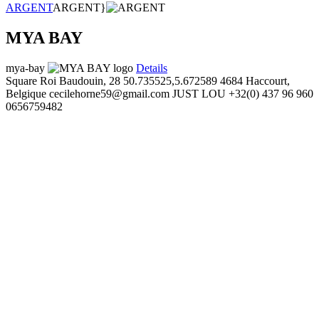
ARGENT
ARGENT}
MYA BAY
mya-bay
Details
Square Roi Baudouin, 28
50.735525,5.672589
4684 Haccourt,
Belgique
cecilehorne59@gmail.com
JUST LOU
+32(0) 437 96 960
0656759482